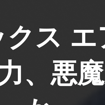
ックス エ
の力、悪