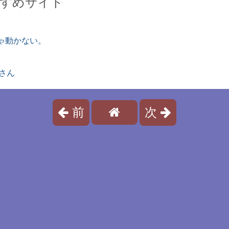
すめサイト
じゃ動かない。
さん
前
次