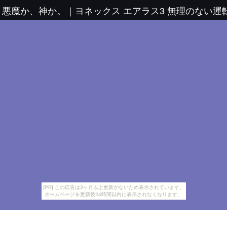
、悪魔か、神か。
｜
ヨネックス エアラス3 無理のない
[PR] この広告は3ヶ月以上更新がないため表示されています。
ホームページを更新後24時間以内に表示されなくなります。