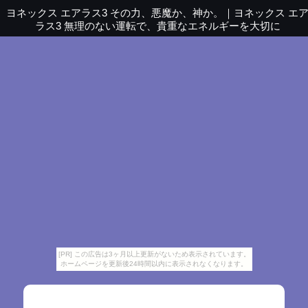
ヨネックス エアラス3 その力、悪魔か、神か。
｜
ヨネックス エ
ラス3 無理のない運転で、貴重なエネルギーを大切に
[PR] この広告は3ヶ月以上更新がないため表示されています。
ホームページを更新後24時間以内に表示されなくなります。