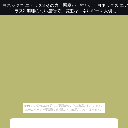
ヨネックス エアラス3 その力、悪魔か、神か。
｜
ヨネックス エ
ラス3 無理のない運転で、貴重なエネルギーを大切に
[PR] この広告は3ヶ月以上更新がないため表示されています。
ホームページを更新後24時間以内に表示されなくなります。