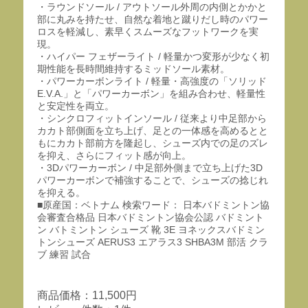
・ラウンドソール / アウトソール外周の内側とかかと
部に丸みを持たせ、自然な着地と蹴りだし時のパワー
ロスを軽減し、素早くスムーズなフットワークを実
現。
・ハイパー フェザーライト / 軽量かつ変形が少なく初
期性能を長時間維持するミッドソール素材。
・パワーカーボンライト / 軽量・高強度の「ソリッド
E.V.A.」と「パワーカーボン」を組み合わせ、軽量性
と安定性を両立。
・シンクロフィットインソール / 従来より中足部から
カカト部側面を立ち上げ、足との一体感を高めるとと
もにカカト部前方を隆起し、シューズ内での足のズレ
を抑え、さらにフィット感が向上。
・3Dパワーカーボン / 中足部外側まで立ち上げた3D
パワーカーボンで補強することで、シューズの捻じれ
を抑える。
■原産国：ベトナム 検索ワード： 日本バドミントン協
会審査合格品 日本バドミントン協会公認 バドミント
ン バトミントン シューズ 靴 3E ヨネックスバドミン
トンシューズ AERUS3 エアラス3 SHBA3M 部活 クラ
ブ 練習 試合
商品価格：11,500円