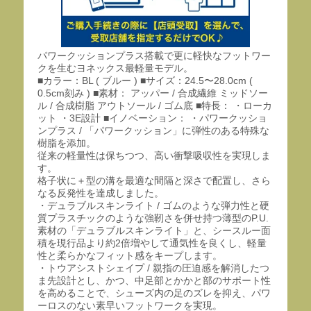
パワークッションプラス搭載で更に軽快なフットワー
クを生むヨネックス最軽量モデル。
■カラー：BL ( ブルー ) ■サイズ：24.5〜28.0cm (
0.5cm刻み ) ■素材： アッパー / 合成繊維 ミッドソー
ル / 合成樹脂 アウトソール / ゴム底 ■特長： ・ローカ
ット ・3E設計 ■イノベーション： ・パワークッショ
ンプラス / 「パワークッション」に弾性のある特殊な
樹脂を添加。
従来の軽量性は保ちつつ、高い衝撃吸収性を実現しま
す。
格子状に＋型の溝を最適な間隔と深さで配置し、さら
なる反発性を達成しました。
・デュラブルスキンライト / ゴムのような弾力性と硬
質プラスチックのような強靭さを併せ持つ薄型のP.U.
素材の「デュラブルスキンライト」と、シースルー面
積を現行品より約2倍増やして通気性を良くし、軽量
性と柔らかなフィット感をキープします。
・トウアシストシェイプ / 親指の圧迫感を解消したつ
ま先設計とし、かつ、中足部とかかと部のサポート性
を高めることで、シューズ内の足のズレを抑え、パワ
ーロスのない素早いフットワークを実現。