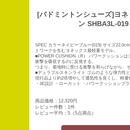
[バドミントンシューズ]ヨネッ
ン SHBA3L-
SPEC カラーネイビーブルー(019) サイズ22.0c
トワークを生むヨネックス最軽量モデル。
■POWER CUSHION（R） パワークッシ
衝撃を吸収するのに反発する。
つまり、着地時に受ける衝撃を和らげながら、
■デュラブルスキンライト ゴムのような弾力性と
現行品より約2倍増やして通気性を良くし、軽量
・3E設計 ・ローカット ・パワークッションプ
商品価格：12,320円
レビュー件数：1件
レビュー平均：5（5点満点）