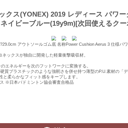
クス(YONEX) 2019 レディース パワ
019 ネイビーブルー(19y9m)[次回使える
m?29.0cm アウトソールゴム底 名称Power Cushion Aerus 
ョンはヨネックスが独自に開発した軽量衝撃吸収材。
そのエネルギーを次のフットワークに変換する。
硬質プラスチックのような強靭さを併せ持つ薄型のP.U.素材の「
性と柔らかなフィット感をキープします。
ラス ※日本バドミントン協会審査合格品