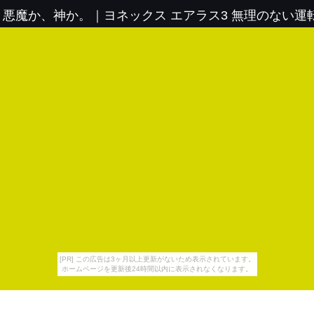
、悪魔か、神か。
｜
ヨネックス エアラス3 無理のない
[PR] この広告は3ヶ月以上更新がないため表示されています。
ホームページを更新後24時間以内に表示されなくなります。