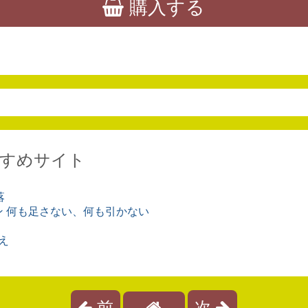
購入する
すめサイト
落
ン 何も足さない、何も引かない
え
前
次