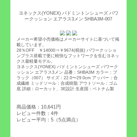
ヨネックス(YONEX) バドミントンシューズ パワ
ークッション エアラス3メン SHBA3M-007
メーカー希望小売価格はメーカーサイトに基づいて掲
載しています。
28％OFF ￥14000⇒￥9674(税抜) パワークッショ
ンプラス搭載で更に軽快なフットワークを生むヨネッ
クス最軽量モデル。
ヨネックス(YONEX) バドミントンシューズ パワーク
ッション エアラス3メン 品番：SHBA3M カラー：ブ
ラック（007） サイズ：22.0〜29.0cm アッパー：合
成繊維 ミッドソール：合成樹脂 アウトソール：ゴム
底 詳細：ローカット、3E設計 生産国：ベトナム製
商品価格：10,641円
レビュー件数：4件
レビュー平均：5（5点満点）