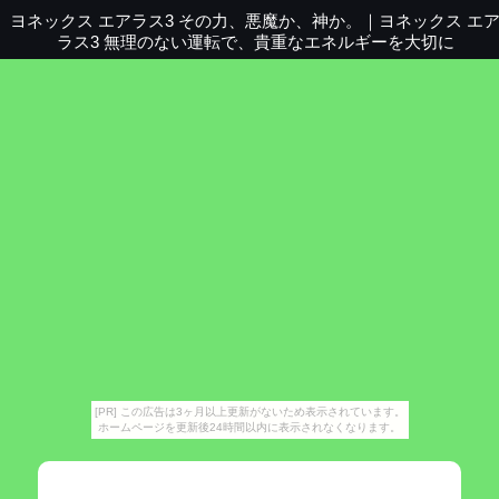
ヨネックス エアラス3 その力、悪魔か、神か。
｜
ヨネックス エ
ラス3 無理のない運転で、貴重なエネルギーを大切に
[PR] この広告は3ヶ月以上更新がないため表示されています。
ホームページを更新後24時間以内に表示されなくなります。