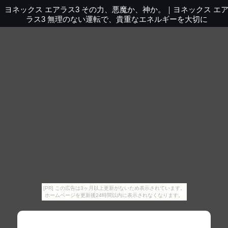
ヨネックス エアラス3 その力、悪魔か、神か。
｜
ヨネックス エ
ラス3 無理のない運転で、貴重なエネルギーを大切に
[PR] この広告は3ヶ月以上更新がないため表示されています。
ホームページを更新後24時間以内に表示されなくなります。