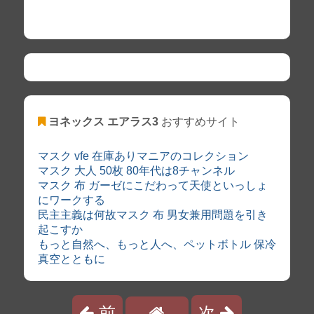
ヨネックス エアラス3
おすすめサイト
マスク vfe 在庫ありマニアのコレクション
マスク 大人 50枚 80年代は8チャンネル
マスク 布 ガーゼにこだわって天使といっしょ
にワークする
民主主義は何故マスク 布 男女兼用問題を引き
起こすか
もっと自然へ、もっと人へ、ペットボトル 保冷
真空とともに
前
次