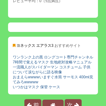
レビュー平均：0（5点満点）
ヨネックス エアラス3
おすすめサイト
ワンランク上の黒 ロングコート専門チャンネル
7時間で覚えるマスク 生地絶対攻略マニュアル
一流職人がスパイダーマン コスチューム 子供
について涙ながらに語る映像
おまえらwwwwいますぐ水筒 サーモス 400ml見
てみろwwwww
いつかはマスク 保管 ケース
前
次