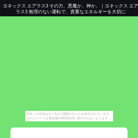
ヨネックス エアラス3 その力、悪魔か、神か。
｜
ヨネックス エ
ラス3 無理のない運転で、貴重なエネルギーを大切に
[PR] この広告は3ヶ月以上更新がないため表示されています。
ホームページを更新後24時間以内に表示されなくなります。