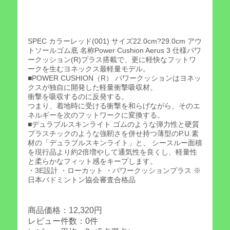
SPEC カラーレッド(001) サイズ22.0cm?29.0cm アウ
トソールゴム底 名称Power Cushion Aerus 3 仕様パワ
ークッション(R)プラス搭載で、更に軽快なフットワ
ークを生むヨネックス最軽量モデル。
■POWER CUSHION（R） パワークッションはヨネッ
クスが独自に開発した軽量衝撃吸収材。
衝撃を吸収するのに反発する。
つまり、着地時に受ける衝撃を和らげながら、そのエ
ネルギーを次のフットワークに変換する。
■デュラブルスキンライト ゴムのような弾力性と硬質
プラスチックのような強靭さを併せ持つ薄型のP.U.素
材の「デュラブルスキンライト」と、 シースルー面積
を現行品より約2倍増やして通気性を良くし、軽量性
と柔らかなフィット感をキープします。
・3E設計 ・ローカット ・パワークッションプラス ※
日本バドミントン協会審査合格品
商品価格：12,320円
レビュー件数：0件