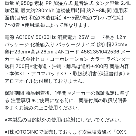
重量 約950g 素材 PP 加湿方式 超音波式 タンク容量 2.4L
加湿量 最大約280ml/h 連続使用時間 約7〜8時間 適用床
面積(目安) 和室(木造住宅) 4〜5畳/洋室(プレハブ住宅)
7〜8畳 ※使用環境によって異なります。
電源 AC100V 50/60Hz 消費電力 25W コード長さ 1.2m
パッケージ 化粧箱入り パッケージサイズ (約) 幅23cm×
奥行23cm×高さ26cm JANコード 4562351042536 メー
カー 株式会社ヒロ・コーポレーション カラー ラベンダー
送料 700円※北海道・沖縄・離島は送料+400円 商品内容
・本体×1 ・アロマパッド×3 ・取扱説明書(保証書付き) ※
アロマオイルは付属しておりません。
保証期間 商品到着後、1年間 ※メーカーの保証規定に準ず
る 注意事項 ※ご使用になる前に、商品付属の取扱説明書
をよくお読みの上ご使用ください。
※本製品の目的以外の使用は絶対にしないでください。
※(株)OTOGINOで販売しております次亜塩素酸水『OXミ