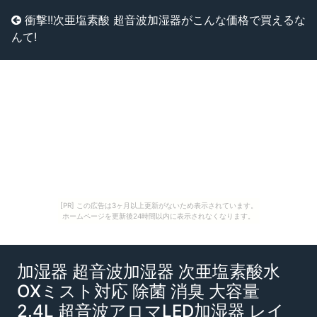
衝撃!!次亜塩素酸 超音波加湿器がこんな価格で買えるな
んて!
[PR] この広告は3ヶ月以上更新がないため表示されています。
ホームページを更新後24時間以内に表示されなくなります。
加湿器 超音波加湿器 次亜塩素酸水
OXミスト対応 除菌 消臭 大容量
2.4L 超音波アロマLED加湿器 レイ