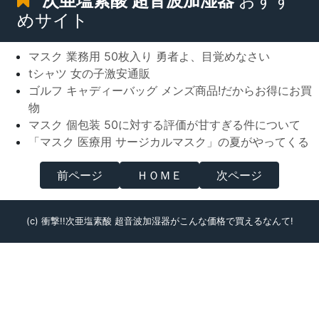
次亜塩素酸 超音波加湿器
おすす
めサイト
マスク 業務用 50枚入り 勇者よ、目覚めなさい
tシャツ 女の子激安通販
ゴルフ キャディーバッグ メンズ商品!だからお得にお買
物
マスク 個包装 50に対する評価が甘すぎる件について
「マスク 医療用 サージカルマスク」の夏がやってくる
前ページ
ＨＯＭＥ
次ページ
(c) 衝撃!!次亜塩素酸 超音波加湿器がこんな価格で買えるなんて!