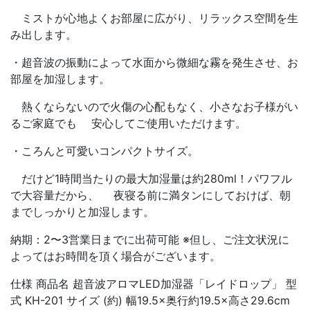
ミストが心地よくお部屋に広がり、リラックス空間を生
み出します。
・超音波の振動によって水面から微細な霧を発生させ、お
部屋を加湿します。
熱くならないので火傷の心配もなく、小さなお子様がい
るご家庭でも 安心してご使用いただけます。
・ころんと可愛いコンパクトサイズ。
だけど1時間当たりの最大加湿量は約280ml！パワフル
で大容量だから、 夜寝る前に満タンにしておけば、朝
までしっかりと加湿します。
納期：2〜3営業日までに出荷可能 ※但し、ご注文状況に
よってはお時間を頂く場合がございます。
仕様 商品名 超音波アロマLED加湿器「レイドロップ」 型
式 KH-201 サイズ (約) 幅19.5×奥行約19.5×高さ29.6cm