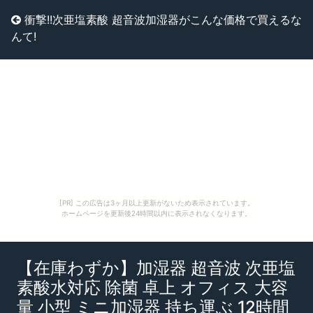
衝撃!!次亜塩素酸 超音波加湿器がこんな価格で買えるな
んて!
[PR] この広告は3ヶ月以上更新がないため表示されています。
ホームページを更新後24時間以内に表示されなくなります。
【在庫わずか】加湿器 超音波 次亜塩
素酸水対応 除菌 卓上 オフィス 大容
量 小型 ミニ加湿器 持ち運ぶ 12時間