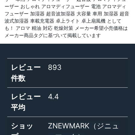
ーザー おしゃれ アロマディフューザー 電池 アロマディ
フューザー 加湿器 超音波加湿器 大容量 車用 加湿器 超音
波式加湿器 車載充電器 卓上ライト 卓上扇風機 として
も！ アロマ 精油 対応 乾燥対策 メーカー希望小売価格は
メーカー商品タグに基づいて掲載しています
レビュー
893
件数
レビュー
4.4
平均
ショッ
ZNEWMARK（ジニュ