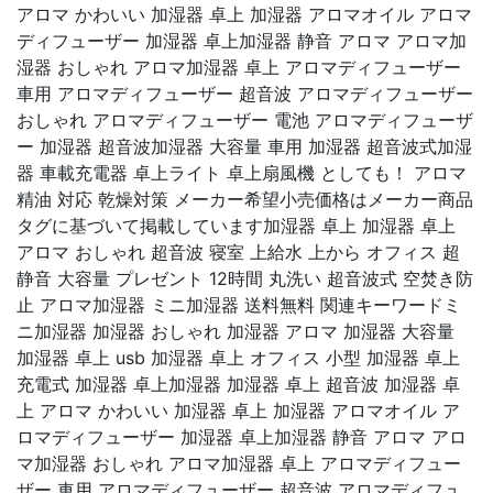
アロマ かわいい 加湿器 卓上 加湿器 アロマオイル アロマ
ディフューザー 加湿器 卓上加湿器 静音 アロマ アロマ加
湿器 おしゃれ アロマ加湿器 卓上 アロマディフューザー
車用 アロマディフューザー 超音波 アロマディフューザー
おしゃれ アロマディフューザー 電池 アロマディフューザ
ー 加湿器 超音波加湿器 大容量 車用 加湿器 超音波式加湿
器 車載充電器 卓上ライト 卓上扇風機 としても！ アロマ
精油 対応 乾燥対策 メーカー希望小売価格はメーカー商品
タグに基づいて掲載しています加湿器 卓上 加湿器 卓上
アロマ おしゃれ 超音波 寝室 上給水 上から オフィス 超
静音 大容量 プレゼント 12時間 丸洗い 超音波式 空焚き防
止 アロマ加湿器 ミニ加湿器 送料無料 関連キーワードミ
ニ加湿器 加湿器 おしゃれ 加湿器 アロマ 加湿器 大容量
加湿器 卓上 usb 加湿器 卓上 オフィス 小型 加湿器 卓上
充電式 加湿器 卓上加湿器 加湿器 卓上 超音波 加湿器 卓
上 アロマ かわいい 加湿器 卓上 加湿器 アロマオイル ア
ロマディフューザー 加湿器 卓上加湿器 静音 アロマ アロ
マ加湿器 おしゃれ アロマ加湿器 卓上 アロマディフュー
ザー 車用 アロマディフューザー 超音波 アロマディフュ