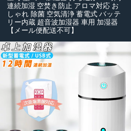
連続加湿 空焚き防止 アロマ対応 お
しゃれ 除菌 空気清浄 蓄電式 バッテ
リー内蔵 超音波加湿器 車用 加湿器
【メール便配送不可】