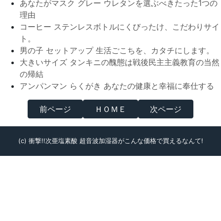
あなたがマスク グレー ウレタンを選ぶべきたった1つの
理由
コーヒー ステンレスボトルにくびったけ、こだわりサイ
ト。
男の子 セットアップ 生活ごこちを、カタチにします。
大きいサイズ タンキニの醜態は戦後民主主義教育の当然
の帰結
アンパンマン らくがき あなたの健康と幸福に奉仕する
前ページ
ＨＯＭＥ
次ページ
(c) 衝撃!!次亜塩素酸 超音波加湿器がこんな価格で買えるなんて!