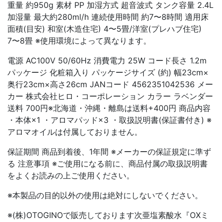
重量 約950g 素材 PP 加湿方式 超音波式 タンク容量 2.4L
加湿量 最大約280ml/h 連続使用時間 約7〜8時間 適用床
面積(目安) 和室(木造住宅) 4〜5畳/洋室(プレハブ住宅)
7〜8畳 ※使用環境によって異なります。
電源 AC100V 50/60Hz 消費電力 25W コード長さ 1.2m
パッケージ 化粧箱入り パッケージサイズ (約) 幅23cm×
奥行23cm×高さ26cm JANコード 4562351042536 メー
カー 株式会社ヒロ・コーポレーション カラー ラベンダー
送料 700円※北海道・沖縄・離島は送料+400円 商品内容
・本体×1 ・アロマパッド×3 ・取扱説明書(保証書付き) ※
アロマオイルは付属しておりません。
保証期間 商品到着後、1年間 ※メーカーの保証規定に準ず
る 注意事項 ※ご使用になる前に、商品付属の取扱説明書
をよくお読みの上ご使用ください。
※本製品の目的以外の使用は絶対にしないでください。
※(株)OTOGINOで販売しております次亜塩素酸水『OXミ