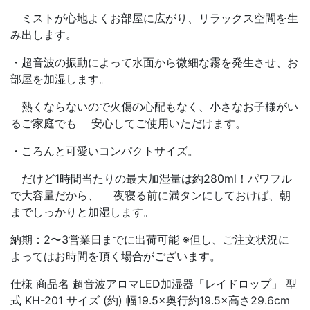
ミストが心地よくお部屋に広がり、リラックス空間を生
み出します。
・超音波の振動によって水面から微細な霧を発生させ、お
部屋を加湿します。
熱くならないので火傷の心配もなく、小さなお子様がい
るご家庭でも 安心してご使用いただけます。
・ころんと可愛いコンパクトサイズ。
だけど1時間当たりの最大加湿量は約280ml！パワフル
で大容量だから、 夜寝る前に満タンにしておけば、朝
までしっかりと加湿します。
納期：2〜3営業日までに出荷可能 ※但し、ご注文状況に
よってはお時間を頂く場合がございます。
仕様 商品名 超音波アロマLED加湿器「レイドロップ」 型
式 KH-201 サイズ (約) 幅19.5×奥行約19.5×高さ29.6cm