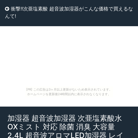
衝撃!!次亜塩素酸 超音波加湿器がこんな価格で買えるな
んて!
[PR] この広告は3ヶ月以上更新がないため表示されています。
ホームページを更新後24時間以内に表示されなくなります。
加湿器 超音波加湿器 次亜塩素酸水
OXミスト 対応 除菌 消臭 大容量
2.4L 超音波アロマLED加湿器 レイ