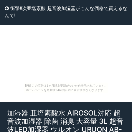
衝撃!!次亜塩素酸 超音波加湿器がこんな価格で買えるな
んて!
[PR] この広告は3ヶ月以上更新がないため表示されています。
ホームページを更新後24時間以内に表示されなくなります。
加湿器 亜塩素酸水 AIROSOL対応 超
音波加湿器 除菌 消臭 大容量 3L 超音
波LED加湿器 ウルオン URUON AB-