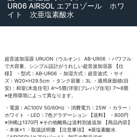
UR06 AIRSOL エアロゾール ホワ
イト 次亜塩素酸水
超音波加湿器 URUON（ウルオン） AB-UR06 ・パワフル
で大容量、シンプル設計がうれしい超音波加湿器 【仕
様】 ・型式：AB-UR06 ・加湿方式：超音波式 ・サイ
ズ：W20×H29.5cm ・タンク容量：3L ・適用床面積(目
安)：和室(木造住宅) 4〜5畳/洋室(プレハブ住宅) 7〜8畳
※使用環境によって異なります。
・電源：AC100V 50/60Hz ・消費電力：25W ・カラー：
ホワイト ・LED：7色グラデーション 【送料】 ・800円
※沖縄は1370円 ※その他離島は送料別途追加 【商品内容】
・本体×1 ・取扱説明書 【注意事項】 ※亜塩素酸水