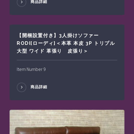
商品詳細
【開梱設置付き】3人掛けソファー
RODI[ローディ]＜本革 本皮 3P トリプル
大型 ワイド 革張り 皮張り＞
Item Number 9
商品詳細