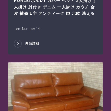
PORLE[ポルレ] カバー ベッド 2人掛け 3
人掛け 肘付き デニム 一人掛け カウチ 合
皮 補修 L字 アンティーク 脚 北欧 洗える
Item Number 14
商品詳細