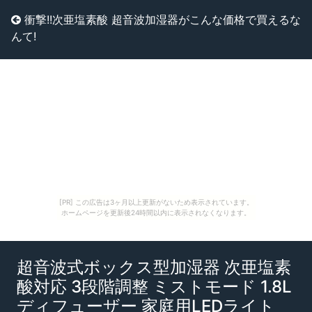
衝撃!!次亜塩素酸 超音波加湿器がこんな価格で買えるな
んて!
[PR] この広告は3ヶ月以上更新がないため表示されています。
ホームページを更新後24時間以内に表示されなくなります。
超音波式ボックス型加湿器 次亜塩素
酸対応 3段階調整 ミストモード 1.8L
ディフューザー 家庭用LEDライト