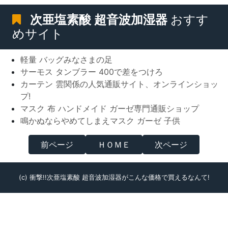
次亜塩素酸 超音波加湿器
おすす
めサイト
軽量 バッグみなさまの足
サーモス タンブラー 400で差をつけろ
カーテン 雲関係の人気通販サイト、オンラインショッ
プ!
マスク 布 ハンドメイド ガーゼ専門通販ショップ
鳴かぬならやめてしまえマスク ガーゼ 子供
前ページ
ＨＯＭＥ
次ページ
(c) 衝撃!!次亜塩素酸 超音波加湿器がこんな価格で買えるなんて!