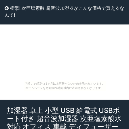
衝撃!!次亜塩素酸 超音波加湿器がこんな価格で買えるな
んて!
[PR] この広告は3ヶ月以上更新がないため表示されています。
ホームページを更新後24時間以内に表示されなくなります。
加湿器 卓上 小型 USB 給電式 USBポ
ート付き 超音波加湿器 次亜塩素酸水
対応 オフィス 車載 ディフューザー