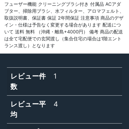
フューザー機能 クリーニングブラシ付き 付属品 ACアダ
プター、掃除用ブラシ、水フィルター、アロマフェルト、
取扱説明書、保証書 保証 2年間保証 注意事項 商品のデザ
イン・仕様は予告なく変更する場合があります 配送につ
いて 送料 無料 （沖縄・離島+4000円） 備考 商品の配送
は全て宅配便での玄関渡し（集合住宅の場合は1階エント
ランス渡し）となります
レビュー件
1
数
レビュー平
4
均