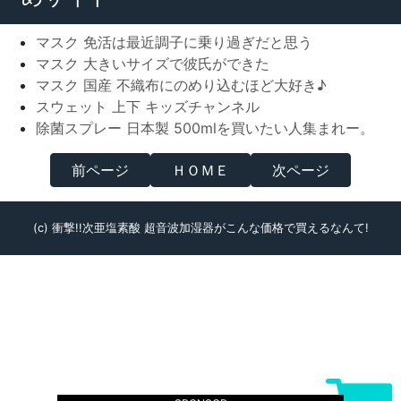
マスク 免活は最近調子に乗り過ぎだと思う
マスク 大きいサイズで彼氏ができた
マスク 国産 不織布にのめり込むほど大好き♪
スウェット 上下 キッズチャンネル
除菌スプレー 日本製 500mlを買いたい人集まれー。
前ページ
ＨＯＭＥ
次ページ
(c) 衝撃!!次亜塩素酸 超音波加湿器がこんな価格で買えるなんて!