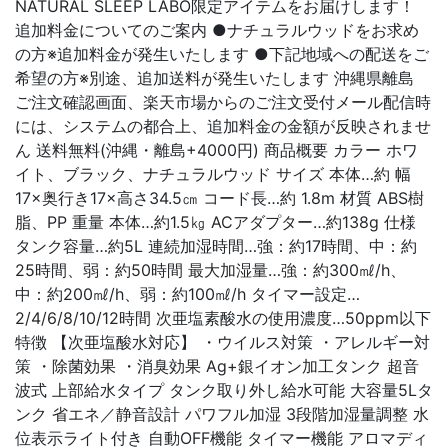
NATURAL SLEEP LABO限定アイテムをお届けします！
追加料金についてのご案内 ●ナチュラルウッドをお求め
の方※追加料金が発生いたします ●下記地域への配送をご
希望の方※別途、追加送料が発生いたします 沖縄県離島
ご注文確認画面、楽天市場からのご注文受付メール配信時
には、システムの都合上、追加料金の金額が反映されませ
ん 送料無料(沖縄・離島+4000円) 商品概要 カラー ホワ
イト、ブラック、ナチュラルウッド サイズ 本体…約 幅
17×奥行き17×高さ34.5㎝ コード長…約 1.8m 材質 ABS樹
脂、PP 重量 本体…約1.5㎏ ACアダプター…約138g 仕様
タンク容量…約5L 連続加湿時間…強：約17時間、中：約
25時間、弱：約50時間 最大加湿量…強：約300㎖/h、
中：約200㎖/h、弱：約100㎖/h タイマー設定…
2/4/6/8/10/12時間 次亜塩素酸水の使用濃度…50ppm以下
特徴 【次亜塩酸水対応】 ・ウイルス対策 ・アレルギー対
策 ・除菌効果 ・消臭効果 Ag+銀イオン加工タンク 超音
波式 上部給水タイプ タンク取り外し給水可能 大容量5Lタ
ンク 省エネ／静音設計 パワフル加湿 3段階加湿量調整 水
位表示ライト付き 自動OFF機能 タイマー機能 アロマディ