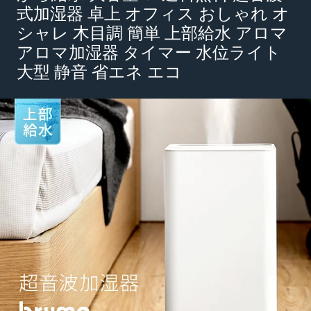
式加湿器 卓上 オフィス おしゃれ オ
シャレ 木目調 簡単 上部給水 アロマ
アロマ加湿器 タイマー 水位ライト
大型 静音 省エネ エコ