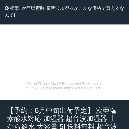
衝撃!!次亜塩素酸 超音波加湿器がこんな価格で買えるな
んて!
[PR] この広告は3ヶ月以上更新がないため表示されています。
ホームページを更新後24時間以内に表示されなくなります。
【予約：6月中旬出荷予定】 次亜塩
素酸水対応 加湿器 超音波加湿器 上
から給水 大容量 5l 送料無料 超音波