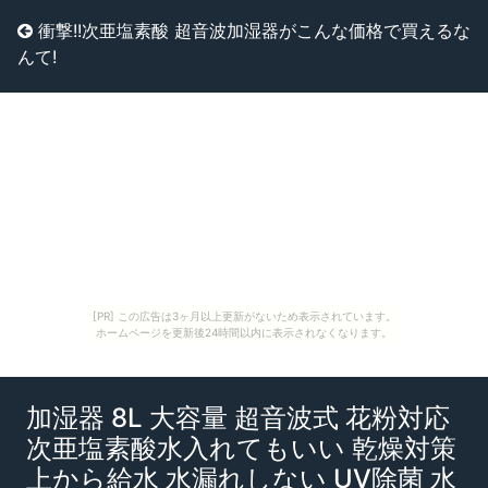
衝撃!!次亜塩素酸 超音波加湿器がこんな価格で買えるな
んて!
[PR] この広告は3ヶ月以上更新がないため表示されています。
ホームページを更新後24時間以内に表示されなくなります。
加湿器 8L 大容量 超音波式 花粉対応
次亜塩素酸水入れてもいい 乾燥対策
上から給水 水漏れしない UV除菌 水