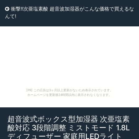
衝撃!!次亜塩素酸 超音波加湿器がこんな価格で買えるな
んて!
[PR] この広告は3ヶ月以上更新がないため表示されています。
ホームページを更新後24時間以内に表示されなくなります。
超音波式ボックス型加湿器 次亜塩素
酸対応 3段階調整 ミストモード 1.8L
ディフューザー 家庭用LEDライト