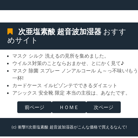
次亜塩素酸 超音波加湿器
おすす
めサイト
マスク シルク 洗えるの見所を集めました。
ウイルス対策のことならおまかせ、とにかく見て♪
マスク 除菌 スプレー ノンアルコール ん～っ不味い!もう
一杯!
カードケース イルビゾンテでできるダイエット
アシックス 安全靴 限定 本当の主役は、あなたです。
前ページ
ＨＯＭＥ
次ページ
(c) 衝撃!!次亜塩素酸 超音波加湿器がこんな価格で買えるなんて!