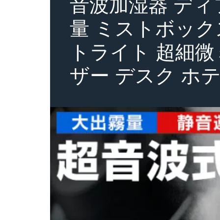
音波加湿器 ディ
量 ミストボック
トライト 超細微
ザー デスク ホテ