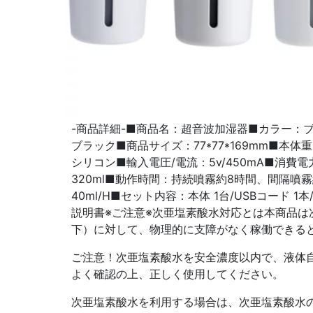
-商品詳細-■商品名：超音波加湿器■カラー：
ブラック■商品サイズ：77*77*169mm■本体重さ
シリコン■輸入電圧/電流：5v/450mA■消費電
320ml■動作時間：持続噴霧約8時間、間隔噴霧
40ml/H■セット内容：本体 1台/USBコード 1
説明書※ご注意※次亜塩素酸水対応とは本商品は次
下）に対して、物理的に支障がなく稼働できる
ご注意！次亜塩素酸水を安全濃度以内で、液体
よく確認の上、正しく使用してください。
次亜塩素酸水を利用する場合は、次亜塩素酸水