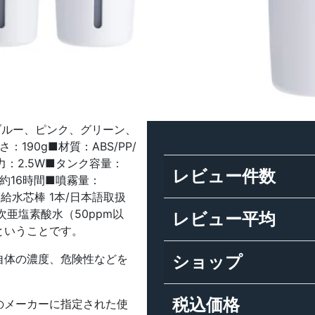
ブルー、ピンク、グリーン、
：190g■材質：ABS/PP/
力：2.5W■タンク容量：
レビュー件数
約16時間■噴霧量：
本/給水芯棒 1本/日本語取扱
亜塩素酸水（50ppm以
レビュー平均
ということです。
自体の濃度、危険性などを
ショップ
税込価格
のメーカーに指定された使