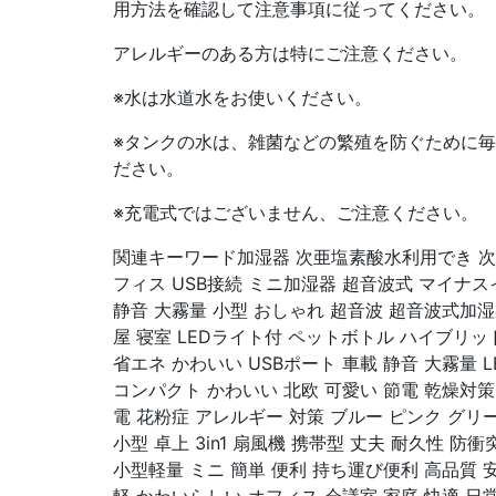
用方法を確認して注意事項に従ってください。
アレルギーのある方は特にご注意ください。
※水は水道水をお使いください。
※タンクの水は、雑菌などの繁殖を防ぐために
ださい。
※充電式ではございません、ご注意ください。
関連キーワード加湿器 次亜塩素酸水利用でき 次
フィス USB接続 ミニ加湿器 超音波式 マイナ
静音 大霧量 小型 おしゃれ 超音波 超音波式加湿
屋 寝室 LEDライト付 ペットボトル ハイブリッ
省エネ かわいい USBポート 車載 静音 大霧量 
コンパクト かわいい 北欧 可愛い 節電 乾燥対策 
電 花粉症 アレルギー 対策 ブルー ピンク グリ
小型 卓上 3in1 扇風機 携帯型 丈夫 耐久性 防
小型軽量 ミニ 簡単 便利 持ち運び便利 高品質 安