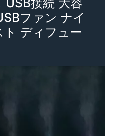
USB接続 大容
USBファン ナイ
スト ディフュー