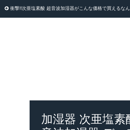
衝撃!!次亜塩素酸 超音波加湿器がこんな価格で買えるなん
加湿器 次亜塩素